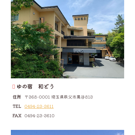
ゆの宿 和どう
住所
〒368-0001
埼玉県
秩父市
黒谷
813
TEL
0494-23-3611
FAX
0494-23-3610