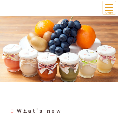
コ
サ
ン
イ
テ
ト
ン
ちちぶスイーツ
メ
ツ
ニ
本
ュ
文
ー
へ
を
ス
開
キ
く
ッ
プ
What's new