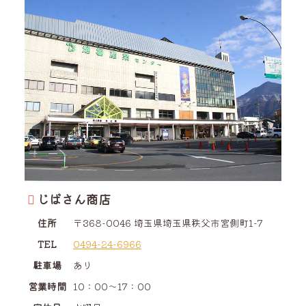
じばさん商店
住所
〒368-0046
埼玉県
埼玉県
秩父市
宮側町
1-7
TEL
0494-24-6966
駐車場
あり
営業時間
10：00～17：00