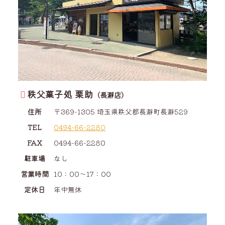
秩父菓子処 栗助
（長瀞店）
住所
〒369-1305
埼玉県
秩父郡
長瀞町
長瀞
529
TEL
0494-66-2280
FAX
0494-66-2280
駐車場
なし
営業時間
10：00～17：00
定休日
年中無休