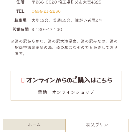
住所
〒368-0023
埼玉県
秩父市
大宮
4625
TEL
0494-21-2266
駐車場
大型12台、普通83台、障がい者用2台
営業時間
9：30～17：30
※道の駅あらかわ、道の駅大滝温泉、道の駅みなの、道の
駅両神温泉薬師の湯、道の駅はなぞのでも販売しており
ます。
オンラインからのご購入はこちら
栗助 オンラインショップ
コ
ペ
ン
ー
テ
ジ
現在のページ
ホーム
秩父プリン
ン
の