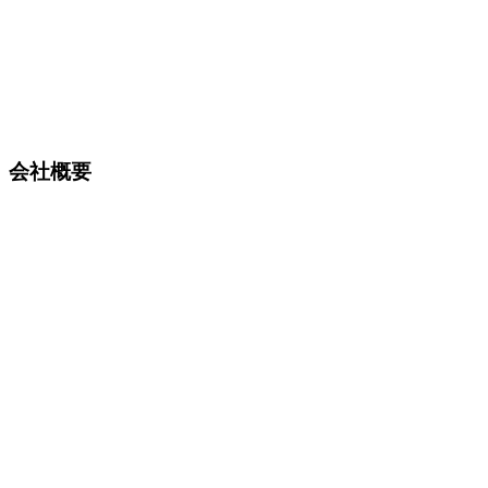
会社概要
埼玉県秩父郡小鹿野町小鹿野2038
0494-75-2211